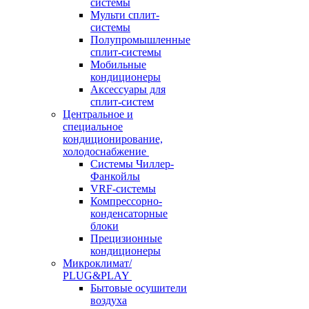
системы
Мульти сплит-
системы
Полупромышленные
сплит-системы
Мобильные
кондиционеры
Аксессуары для
сплит-систем
Центральное и
специальное
кондиционирование,
холодоснабжение
Системы Чиллер-
Фанкойлы
VRF-системы
Компрессорно-
конденсаторные
блоки
Прецизионные
кондиционеры
Микроклимат/
PLUG&PLAY
Бытовые осушители
воздуха