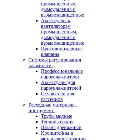
промышленные,
дымоудаления и
взрывозащищенные
Аксессуары к
вентиляторам
промышленным,
дымоудаления и
взрывозащищенные
Противопожарные
клапаны
Системы регулирования
влажности
Профессиональные
пароувлажнители
Аксессуары для
пароувлажнителей
Осушители для
бассейнов
Расходные материалы,
инструмент
Трубы медные
Теплоизоляция
Шланг дренажный
Кронштейны и
металлоконструкции