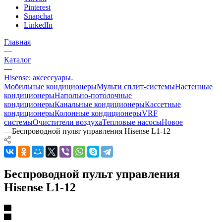
Pinterest
Snapchat
LinkedIn
Главная
—
Каталог
—
Hisense: аксессуары
Мобильные кондиционеры
Мульти сплит-системы
Настенные
кондиционеры
Напольно-потолочные
кондиционеры
Канальные кондиционеры
Кассетные
кондиционеры
Колонные кондиционеры
VRF
системы
Очистители воздуха
Тепловые насосы
Новое
—
Беспроводной пульт управления Hisense L1-12
Беспроводной пульт управления
Hisense L1-12