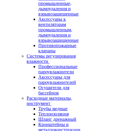
промышленные,
дымоудаления и
взрывозащищенные
Аксессуары к
вентиляторам
промышленным,
дымоудаления и
взрывозащищенные
Противопожарные
клапаны
Системы регулирования
влажности
Профессиональные
пароувлажнители
Аксессуары для
пароувлажнителей
Осушители для
бассейнов
Расходные материалы,
инструмент
Трубы медные
Теплоизоляция
Шланг дренажный
Кронштейны и
металлоконструкции