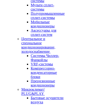
системы
Мульти сплит-
системы
Полупромышленные
сплит-системы
Мобильные
кондиционеры
Аксессуары для
сплит-систем
Центральное и
специальное
кондиционирование,
холодоснабжение
Системы Чиллер-
Фанкойлы
VRF-системы
Компрессорно-
конденсаторные
блоки
Прецизионные
кондиционеры
Микроклимат/
PLUG&PLAY
Бытовые осушители
воздуха