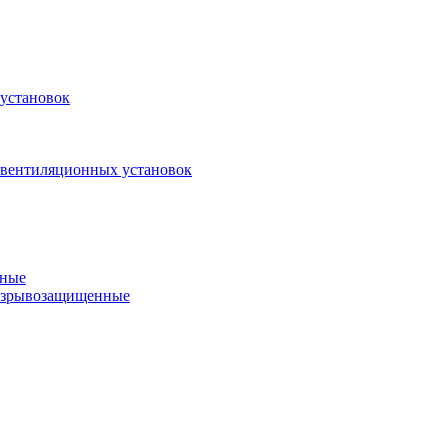
установок
 вентиляционных установок
нные
 взрывозащищенные