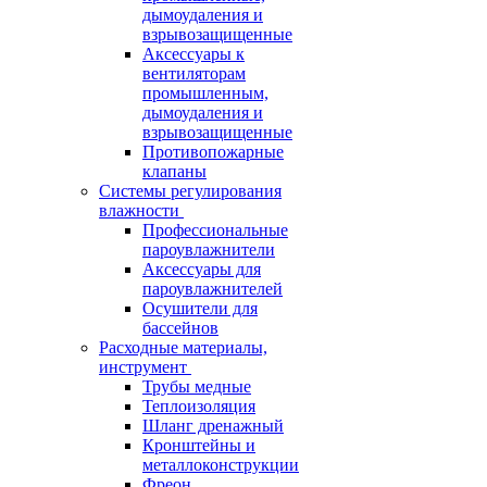
дымоудаления и
взрывозащищенные
Аксессуары к
вентиляторам
промышленным,
дымоудаления и
взрывозащищенные
Противопожарные
клапаны
Системы регулирования
влажности
Профессиональные
пароувлажнители
Аксессуары для
пароувлажнителей
Осушители для
бассейнов
Расходные материалы,
инструмент
Трубы медные
Теплоизоляция
Шланг дренажный
Кронштейны и
металлоконструкции
Фреон