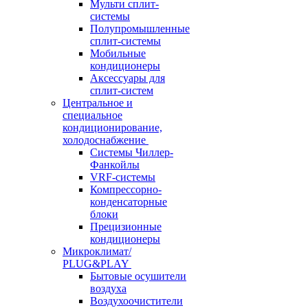
Мульти сплит-
системы
Полупромышленные
сплит-системы
Мобильные
кондиционеры
Аксессуары для
сплит-систем
Центральное и
специальное
кондиционирование,
холодоснабжение
Системы Чиллер-
Фанкойлы
VRF-системы
Компрессорно-
конденсаторные
блоки
Прецизионные
кондиционеры
Микроклимат/
PLUG&PLAY
Бытовые осушители
воздуха
Воздухоочистители