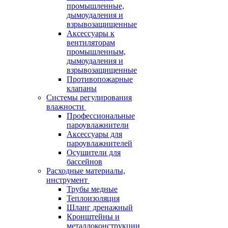
промышленные,
дымоудаления и
взрывозащищенные
Аксессуары к
вентиляторам
промышленным,
дымоудаления и
взрывозащищенные
Противопожарные
клапаны
Системы регулирования
влажности
Профессиональные
пароувлажнители
Аксессуары для
пароувлажнителей
Осушители для
бассейнов
Расходные материалы,
инструмент
Трубы медные
Теплоизоляция
Шланг дренажный
Кронштейны и
металлоконструкции