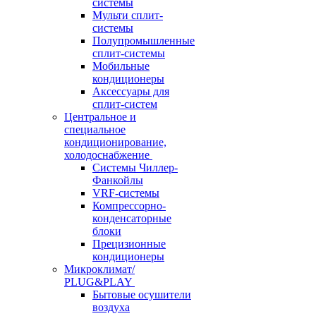
системы
Мульти сплит-
системы
Полупромышленные
сплит-системы
Мобильные
кондиционеры
Аксессуары для
сплит-систем
Центральное и
специальное
кондиционирование,
холодоснабжение
Системы Чиллер-
Фанкойлы
VRF-системы
Компрессорно-
конденсаторные
блоки
Прецизионные
кондиционеры
Микроклимат/
PLUG&PLAY
Бытовые осушители
воздуха