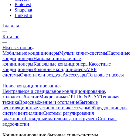
Pinterest
Snapchat
LinkedIn
Главная
—
Каталог
—
Hisense: новое
Мобильные кондиционеры
Мульти сплит-системы
Настенные
кондиционеры
Напольно-потолочные
кондиционеры
Канальные кондиционеры
Кассетные
кондиционеры
Колонные кондиционеры
VRF
системы
Очистители воздуха
Аксессуары
Тепловые насосы
—
Новое кондиционирование
Центральное и специальное кондиционирование,
холодоснабжение
Микроклимат/ PLUG&PLAY
Тепловая
техника
Водоснабжение и отопление
Бытовые
вентиляционные установки и аксессуары
Оборудование для
систем вентиляции
Системы регулирования
влажности
Расходные материалы, инструмент
Системы
водоочистки
—
Кондиционирование бытовые сплит-системы