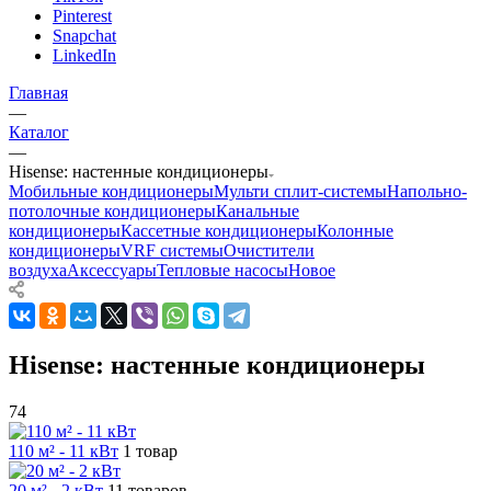
Pinterest
Snapchat
LinkedIn
Главная
—
Каталог
—
Hisense: настенные кондиционеры
Мобильные кондиционеры
Мульти сплит-системы
Напольно-
потолочные кондиционеры
Канальные
кондиционеры
Кассетные кондиционеры
Колонные
кондиционеры
VRF системы
Очистители
воздуха
Аксессуары
Тепловые насосы
Новое
Hisense: настенные кондиционеры
74
110 м² - 11 кВт
1 товар
20 м² - 2 кВт
11 товаров