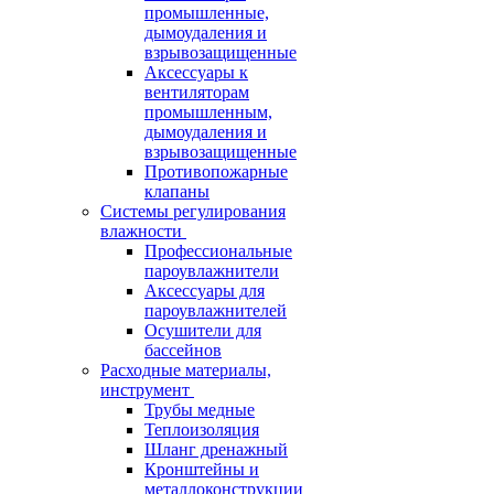
промышленные,
дымоудаления и
взрывозащищенные
Аксессуары к
вентиляторам
промышленным,
дымоудаления и
взрывозащищенные
Противопожарные
клапаны
Системы регулирования
влажности
Профессиональные
пароувлажнители
Аксессуары для
пароувлажнителей
Осушители для
бассейнов
Расходные материалы,
инструмент
Трубы медные
Теплоизоляция
Шланг дренажный
Кронштейны и
металлоконструкции