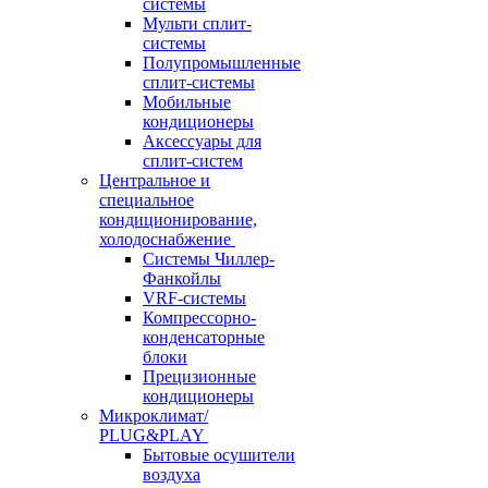
системы
Мульти сплит-
системы
Полупромышленные
сплит-системы
Мобильные
кондиционеры
Аксессуары для
сплит-систем
Центральное и
специальное
кондиционирование,
холодоснабжение
Системы Чиллер-
Фанкойлы
VRF-системы
Компрессорно-
конденсаторные
блоки
Прецизионные
кондиционеры
Микроклимат/
PLUG&PLAY
Бытовые осушители
воздуха