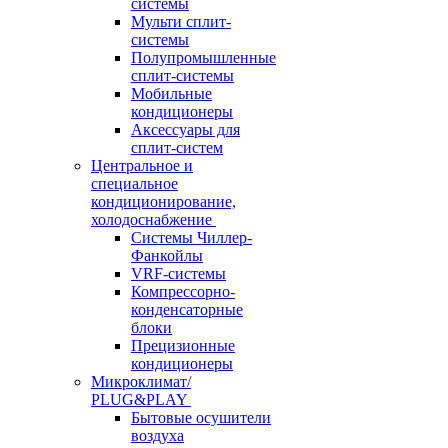
системы
Мульти сплит-
системы
Полупромышленные
сплит-системы
Мобильные
кондиционеры
Аксессуары для
сплит-систем
Центральное и
специальное
кондиционирование,
холодоснабжение
Системы Чиллер-
Фанкойлы
VRF-системы
Компрессорно-
конденсаторные
блоки
Прецизионные
кондиционеры
Микроклимат/
PLUG&PLAY
Бытовые осушители
воздуха