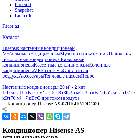
Pinterest
Snapchat
LinkedIn
Главная
—
Каталог
—
Hisense: настенные кондиционеры
Мобильные кондиционеры
Мульти сплит-системы
Напольно-
потолочные кондиционеры
Канальные
кондиционеры
Кассетные кондиционеры
Колонные
кондиционеры
VRF системы
Очистители
воздуха
Аксессуары
Тепловые насосы
Новое
—
Настенные кондиционеры 20 м² - 2 квт
110 м² - 11 кВт
25 м² - 2.6 кВт
30-35 м² - 3.5 кВт
50-55 м² - 5.0-5.5
кВт
70 м² - 7 кВт
С притоком воздуха
—
Кондиционер Hisense AS-07HR4RYDDC00
Кондиционер Hisense AS-