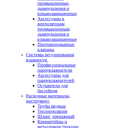
промышленные,
дымоудаления и
взрывозащищенные
Аксессуары к
вентиляторам
промышленным,
дымоудаления и
взрывозащищенные
Противопожарные
клапаны
Системы регулирования
влажности
Профессиональные
пароувлажнители
Аксессуары для
пароувлажнителей
Осушители для
бассейнов
Расходные материалы,
инструмент
Трубы медные
Теплоизоляция
Шланг дренажный
Кронштейны и
металлоконструкции