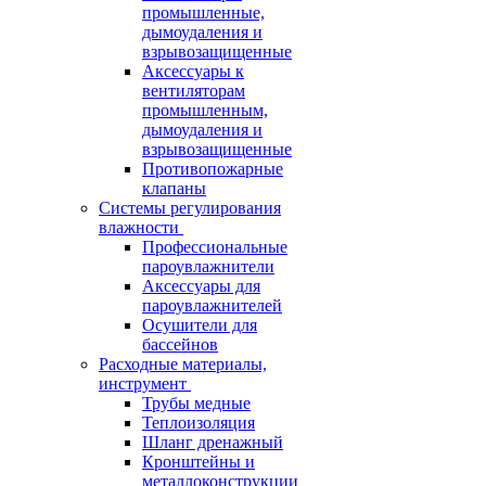
промышленные,
дымоудаления и
взрывозащищенные
Аксессуары к
вентиляторам
промышленным,
дымоудаления и
взрывозащищенные
Противопожарные
клапаны
Системы регулирования
влажности
Профессиональные
пароувлажнители
Аксессуары для
пароувлажнителей
Осушители для
бассейнов
Расходные материалы,
инструмент
Трубы медные
Теплоизоляция
Шланг дренажный
Кронштейны и
металлоконструкции