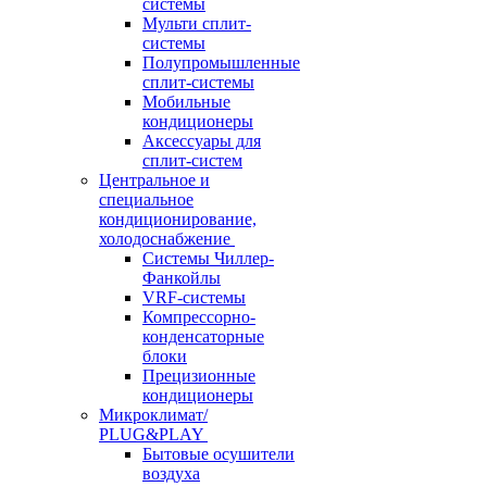
системы
Мульти сплит-
системы
Полупромышленные
сплит-системы
Мобильные
кондиционеры
Аксессуары для
сплит-систем
Центральное и
специальное
кондиционирование,
холодоснабжение
Системы Чиллер-
Фанкойлы
VRF-системы
Компрессорно-
конденсаторные
блоки
Прецизионные
кондиционеры
Микроклимат/
PLUG&PLAY
Бытовые осушители
воздуха