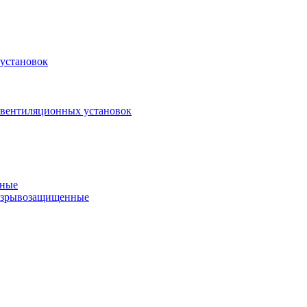
установок
 вентиляционных установок
нные
 взрывозащищенные