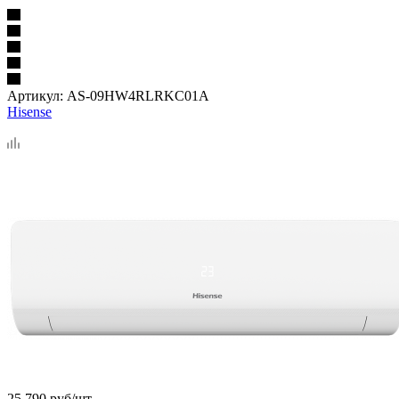
Артикул:
AS-09HW4RLRKC01A
Hisense
25 790
руб
/шт