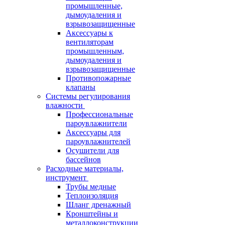
промышленные,
дымоудаления и
взрывозащищенные
Аксессуары к
вентиляторам
промышленным,
дымоудаления и
взрывозащищенные
Противопожарные
клапаны
Системы регулирования
влажности
Профессиональные
пароувлажнители
Аксессуары для
пароувлажнителей
Осушители для
бассейнов
Расходные материалы,
инструмент
Трубы медные
Теплоизоляция
Шланг дренажный
Кронштейны и
металлоконструкции