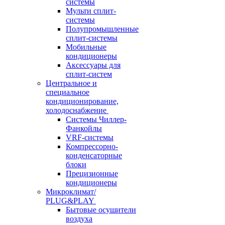
системы
Мульти сплит-
системы
Полупромышленные
сплит-системы
Мобильные
кондиционеры
Аксессуары для
сплит-систем
Центральное и
специальное
кондиционирование,
холодоснабжение
Системы Чиллер-
Фанкойлы
VRF-системы
Компрессорно-
конденсаторные
блоки
Прецизионные
кондиционеры
Микроклимат/
PLUG&PLAY
Бытовые осушители
воздуха