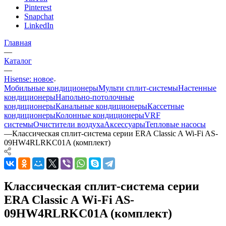
Pinterest
Snapchat
LinkedIn
Главная
—
Каталог
—
Hisense: новое
Мобильные кондиционеры
Мульти сплит-системы
Настенные
кондиционеры
Напольно-потолочные
кондиционеры
Канальные кондиционеры
Кассетные
кондиционеры
Колонные кондиционеры
VRF
системы
Очистители воздуха
Аксессуары
Тепловые насосы
—
Классическая сплит-система серии ERA Classic A Wi-Fi AS-
09HW4RLRKC01A (комплект)
Классическая сплит-система серии
ERA Classic A Wi-Fi AS-
09HW4RLRKC01A (комплект)