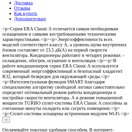
Доставка
Отзывы
Как купить
Дополнительно
<p>Серия ERA Classic A отличается самым необходимым
оснащением и самыми востребованными техническими
характеристиками.</p><p>Энергоэффективность всех
моделей соответствует классу А, а уровень шума внутренних
блоков составляет от 23,5 дБ(А) на первой скорости
вентилятора. Кондиционеры работают в четырех режимах –
охлаждение, обогрев, осушение и вентиляция.</p><p>В
работе кондиционеров серии ERA Classic A используется
современный энергоэффективный и безопасный хладагент
R32, который безвреден для окружающей среды.</p>
<p>Интеллектуальная функция SMART благодаря
специальному алгоритму свободной логики самостоятельно
определит оптимальный режим работы кондиционера и
настройки скорости вентилятора. А в режиме повышенной
мощности TURBO сплит-системы ERA Classic A способны за
считанные минуты охладить или согреть помещение.</p>
<p>Сплит-системы оснащены встроенным модулем Wi-Fi.</p>
Оплачивайте покупки удобным способом. В интернет-