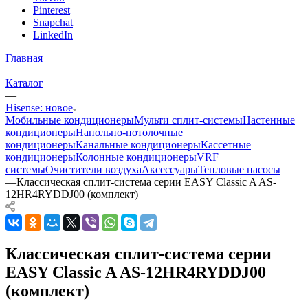
Pinterest
Snapchat
LinkedIn
Главная
—
Каталог
—
Hisense: новое
Мобильные кондиционеры
Мульти сплит-системы
Настенные
кондиционеры
Напольно-потолочные
кондиционеры
Канальные кондиционеры
Кассетные
кондиционеры
Колонные кондиционеры
VRF
системы
Очистители воздуха
Аксессуары
Тепловые насосы
—
Классическая сплит-система серии EASY Classic A AS-
12HR4RYDDJ00 (комплект)
Классическая сплит-система серии
EASY Classic A AS-12HR4RYDDJ00
(комплект)