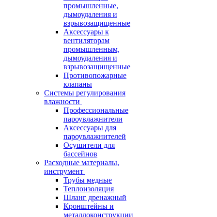
промышленные,
дымоудаления и
взрывозащищенные
Аксессуары к
вентиляторам
промышленным,
дымоудаления и
взрывозащищенные
Противопожарные
клапаны
Системы регулирования
влажности
Профессиональные
пароувлажнители
Аксессуары для
пароувлажнителей
Осушители для
бассейнов
Расходные материалы,
инструмент
Трубы медные
Теплоизоляция
Шланг дренажный
Кронштейны и
металлоконструкции