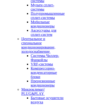
системы
Мульти сплит-
системы
Полупромышленные
сплит-системы
Мобильные
кондиционеры
Аксессуары для
сплит-систем
Центральное и
специальное
кондиционирование,
холодоснабжение
Системы Чиллер-
Фанкойлы
VRF-системы
Компрессорно-
конденсаторные
блоки
Прецизионные
кондиционеры
Микроклимат/
PLUG&PLAY
Бытовые осушители
воздуха