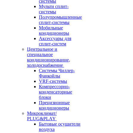
системы
Мульти сплит-
системы
Полупромышленные
сплит-системы
Мобильные
кондиционеры
Аксессуары для
сплит-систем
Центральное и
специальное
кондиционирование,
холодоснабжение
Системы Чиллер-
Фанкойлы
VRF-системы
Компрессорно-
конденсаторные
блоки
Прецизионные
кондиционеры
Микроклимат/
PLUG&PLAY
Бытовые осушители
воздуха