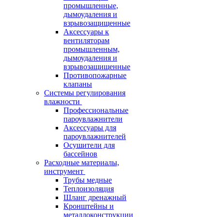
промышленные,
дымоудаления и
взрывозащищенные
Аксессуары к
вентиляторам
промышленным,
дымоудаления и
взрывозащищенные
Противопожарные
клапаны
Системы регулирования
влажности
Профессиональные
пароувлажнители
Аксессуары для
пароувлажнителей
Осушители для
бассейнов
Расходные материалы,
инструмент
Трубы медные
Теплоизоляция
Шланг дренажный
Кронштейны и
металлоконструкции