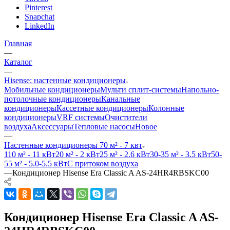
Pinterest
Snapchat
LinkedIn
Главная
—
Каталог
—
Hisense: настенные кондиционеры
Мобильные кондиционеры
Мульти сплит-системы
Напольно-
потолочные кондиционеры
Канальные
кондиционеры
Кассетные кондиционеры
Колонные
кондиционеры
VRF системы
Очистители
воздуха
Аксессуары
Тепловые насосы
Новое
—
Настенные кондиционеры 70 м² - 7 квт
110 м² - 11 кВт
20 м² - 2 кВт
25 м² - 2.6 кВт
30-35 м² - 3.5 кВт
50-
55 м² - 5.0-5.5 кВт
С притоком воздуха
—
Кондиционер Hisense Era Classic A AS-24HR4RBSKC00
Кондиционер Hisense Era Classic A AS-