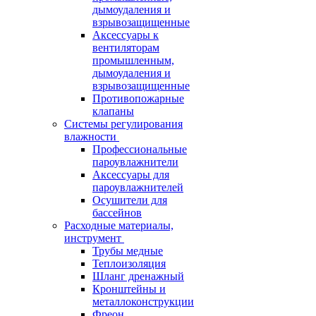
дымоудаления и
взрывозащищенные
Аксессуары к
вентиляторам
промышленным,
дымоудаления и
взрывозащищенные
Противопожарные
клапаны
Системы регулирования
влажности
Профессиональные
пароувлажнители
Аксессуары для
пароувлажнителей
Осушители для
бассейнов
Расходные материалы,
инструмент
Трубы медные
Теплоизоляция
Шланг дренажный
Кронштейны и
металлоконструкции
Фреон