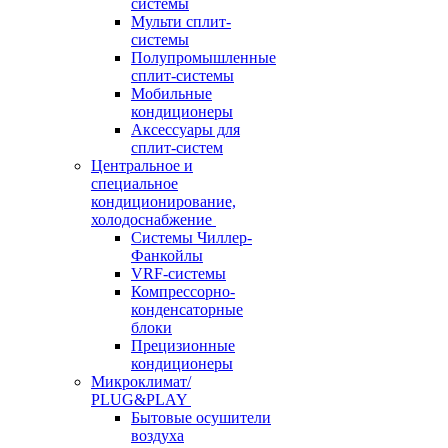
системы
Мульти сплит-
системы
Полупромышленные
сплит-системы
Мобильные
кондиционеры
Аксессуары для
сплит-систем
Центральное и
специальное
кондиционирование,
холодоснабжение
Системы Чиллер-
Фанкойлы
VRF-системы
Компрессорно-
конденсаторные
блоки
Прецизионные
кондиционеры
Микроклимат/
PLUG&PLAY
Бытовые осушители
воздуха