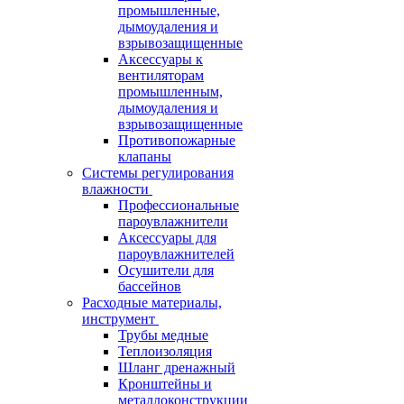
промышленные,
дымоудаления и
взрывозащищенные
Аксессуары к
вентиляторам
промышленным,
дымоудаления и
взрывозащищенные
Противопожарные
клапаны
Системы регулирования
влажности
Профессиональные
пароувлажнители
Аксессуары для
пароувлажнителей
Осушители для
бассейнов
Расходные материалы,
инструмент
Трубы медные
Теплоизоляция
Шланг дренажный
Кронштейны и
металлоконструкции