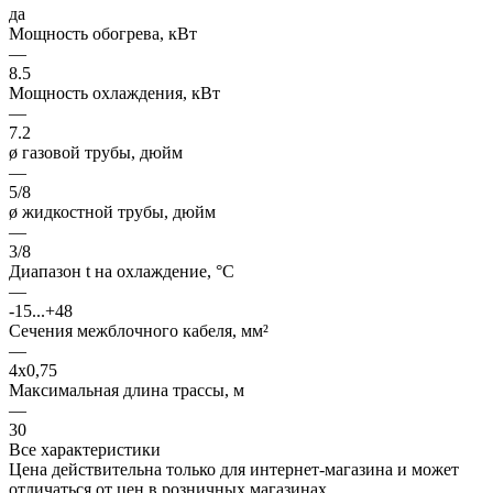
да
Мощность обогрева, кВт
—
8.5
Мощность охлаждения, кВт
—
7.2
ø газовой трубы, дюйм
—
5/8
ø жидкостной трубы, дюйм
—
3/8
Диапазон t на охлаждение, °С
—
-15...+48
Сечения межблочного кабеля, мм²
—
4x0,75
Максимальная длина трассы, м
—
30
Все характеристики
Цена действительна только для интернет-магазина и может
отличаться от цен в розничных магазинах