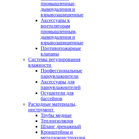
промышленные,
дымоудаления и
взрывозащищенные
Аксессуары к
вентиляторам
промышленным,
дымоудаления и
взрывозащищенные
Противопожарные
клапаны
Системы регулирования
влажности
Профессиональные
пароувлажнители
Аксессуары для
пароувлажнителей
Осушители для
бассейнов
Расходные материалы,
инструмент
Трубы медные
Теплоизоляция
Шланг дренажный
Кронштейны и
металлоконструкции