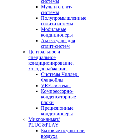
системы
Мульти сплит-
системы
Полупромышленные
сплит-системы
Мобильные
кондиционеры
Аксессуары для
сплит-систем
Центральное и
специальное
кондиционирование,
холодоснабжение
Системы Чиллер-
Фанкойлы
VRF-системы
Компрессорно-
конденсаторные
блоки
Прецизионные
кондиционеры
Микроклимат/
PLUG&PLAY
Бытовые осушители
воздуха