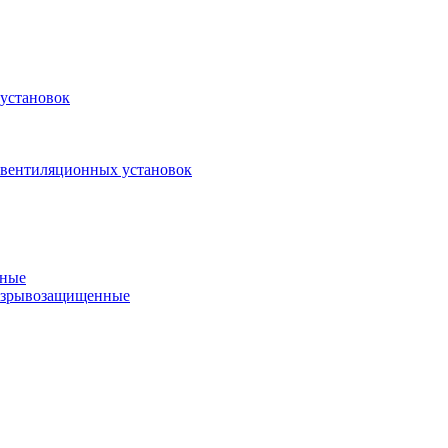
установок
 вентиляционных установок
нные
 взрывозащищенные