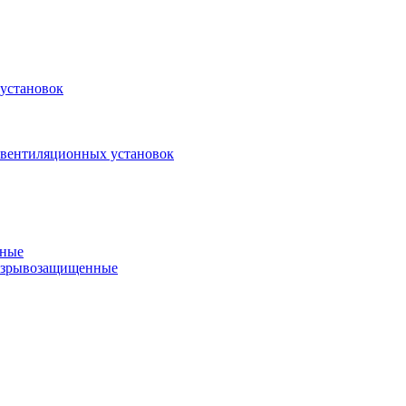
установок
 вентиляционных установок
нные
 взрывозащищенные