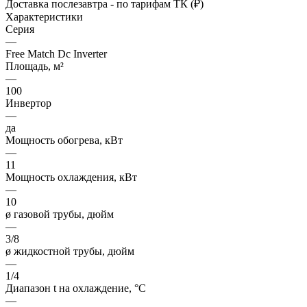
Доставка послезавтра - по тарифам ТК (₽)
Характеристики
Серия
—
Free Match Dc Inverter
Площадь, м²
—
100
Инвертор
—
да
Мощность обогрева, кВт
—
11
Мощность охлаждения, кВт
—
10
ø газовой трубы, дюйм
—
3/8
ø жидкостной трубы, дюйм
—
1/4
Диапазон t на охлаждение, °С
—