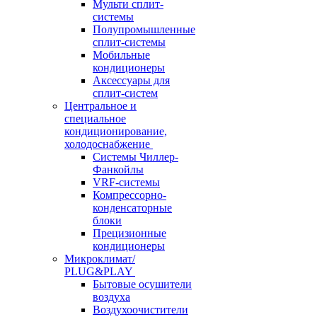
Мульти сплит-
системы
Полупромышленные
сплит-системы
Мобильные
кондиционеры
Аксессуары для
сплит-систем
Центральное и
специальное
кондиционирование,
холодоснабжение
Системы Чиллер-
Фанкойлы
VRF-системы
Компрессорно-
конденсаторные
блоки
Прецизионные
кондиционеры
Микроклимат/
PLUG&PLAY
Бытовые осушители
воздуха
Воздухоочистители