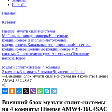
Snapchat
LinkedIn
Главная
—
Каталог
—
Hisense: мульти сплит-системы
Мобильные кондиционеры
Настенные
кондиционеры
Напольно-потолочные
кондиционеры
Канальные кондиционеры
Кассетные
кондиционеры
Колонные кондиционеры
VRF
системы
Очистители воздуха
Аксессуары
Тепловые
насосы
Новое
—
Мульти сплит-системы 4 комнаты
2 комнаты
3 комнаты
5 комнат
Внутренние блоки
—
Внешний блок мульти сплит-системы на 4 комнаты Hisense
AMW4-36U4SAC
Внешний блок мульти сплит-системы
на 4 комнаты Hisense AMW4-36U4SAC