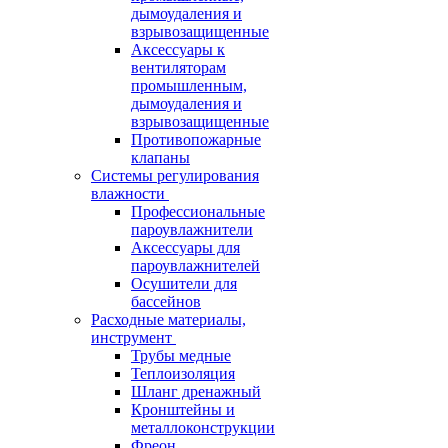
дымоудаления и
взрывозащищенные
Аксессуары к
вентиляторам
промышленным,
дымоудаления и
взрывозащищенные
Противопожарные
клапаны
Системы регулирования
влажности
Профессиональные
пароувлажнители
Аксессуары для
пароувлажнителей
Осушители для
бассейнов
Расходные материалы,
инструмент
Трубы медные
Теплоизоляция
Шланг дренажный
Кронштейны и
металлоконструкции
Фреон