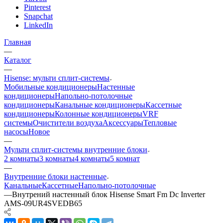
Pinterest
Snapchat
LinkedIn
Главная
—
Каталог
—
Hisense: мульти сплит-системы
Мобильные кондиционеры
Настенные
кондиционеры
Напольно-потолочные
кондиционеры
Канальные кондиционеры
Кассетные
кондиционеры
Колонные кондиционеры
VRF
системы
Очистители воздуха
Аксессуары
Тепловые
насосы
Новое
—
Мульти сплит-системы внутренние блоки
2 комнаты
3 комнаты
4 комнаты
5 комнат
—
Внутренние блоки настенные
Канальные
Кассетные
Напольно-потолочные
—
Внутрений настенный блок Hisense Smart Fm Dc Inverter
AMS-09UR4SVEDB65