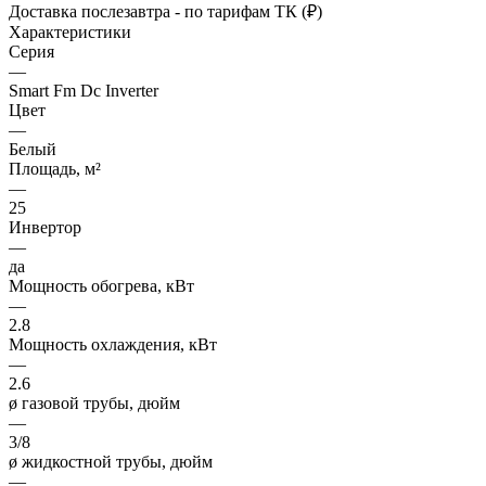
Доставка послезавтра - по тарифам ТК (₽)
Характеристики
Серия
—
Smart Fm Dc Inverter
Цвет
—
Белый
Площадь, м²
—
25
Инвертор
—
да
Мощность обогрева, кВт
—
2.8
Мощность охлаждения, кВт
—
2.6
ø газовой трубы, дюйм
—
3/8
ø жидкостной трубы, дюйм
—