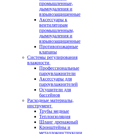
промышленные,
дымоудаления и
взрывозащищенные
Аксессуары к
вентиляторам
промышленным,
дымоудаления и
взрывозащищенные
Противопожарные
клапаны
Системы регулирования
влажности
Профессиональные
пароувлажнители
Аксессуары для
пароувлажнителей
Осушители для
бассейнов
Расходные материалы,
инструмент
Трубы медные
Теплоизоляция
Шланг дренажный
Кронштейны и
металлоконструкции