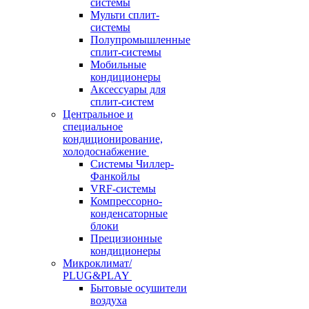
системы
Мульти сплит-
системы
Полупромышленные
сплит-системы
Мобильные
кондиционеры
Аксессуары для
сплит-систем
Центральное и
специальное
кондиционирование,
холодоснабжение
Системы Чиллер-
Фанкойлы
VRF-системы
Компрессорно-
конденсаторные
блоки
Прецизионные
кондиционеры
Микроклимат/
PLUG&PLAY
Бытовые осушители
воздуха