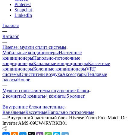
Pinterest
Snapchat
LinkedIn
Главная
—
Каталог
—
Hisense: мульти сплит-системы
Мобильные кондиционеры
Настенные
кондиционеры
Напольно-потолочные
кондиционеры
Канальные кондиционеры
Кассетные
кондиционеры
Колонные кондиционеры
VRF
системы
Очистители воздуха
Аксессуары
Тепловые
насосы
Новое
—
Мульти сплит-системы внутренние блоки
2 комнаты
3 комнаты
4 комнаты
5 комнат
—
Внутренние блоки настенные
Канальные
Кассетные
Напольно-потолочные
—
Внутренний настенный блок Hisense Zoom Free Match Dc
Inverter AMS-09UW4RYRKB01