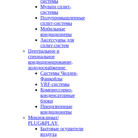
системы
Мульти сплит-
системы
Полупромышленные
сплит-системы
Мобильные
кондиционеры
Аксессуары для
сплит-систем
Центральное и
специальное
кондиционирование,
холодоснабжение
Системы Чиллер-
Фанкойлы
VRF-системы
Компрессорно-
конденсаторные
блоки
Прецизионные
кондиционеры
Микроклимат/
PLUG&PLAY
Бытовые осушители
воздуха