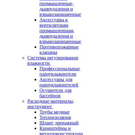
промышленные,
дымоудаления и
взрывозащищенные
Аксессуары к
вентиляторам
промышленным,
дымоудаления и
взрывозащищенные
Противопожарные
клапаны
Системы регулирования
влажности
Профессиональные
пароувлажнители
Аксессуары для
пароувлажнителей
Осушители для
бассейнов
Расходные материалы,
инструмент
Трубы медные
Теплоизоляция
Шланг дренажный
Кронштейны и
металлоконструкции