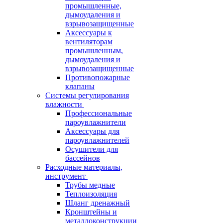
промышленные,
дымоудаления и
взрывозащищенные
Аксессуары к
вентиляторам
промышленным,
дымоудаления и
взрывозащищенные
Противопожарные
клапаны
Системы регулирования
влажности
Профессиональные
пароувлажнители
Аксессуары для
пароувлажнителей
Осушители для
бассейнов
Расходные материалы,
инструмент
Трубы медные
Теплоизоляция
Шланг дренажный
Кронштейны и
металлоконструкции