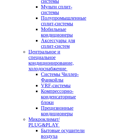
системы
Мульти сплит-
системы
Полупромышленные
сплит-системы
Мобильные
кондиционеры
Аксессуары для
сплит-систем
Центральное и
специальное
кондиционирование,
холодоснабжение
Системы Чиллер-
Фанкойлы
VRF-системы
Компрессорно-
конденсаторные
блоки
Прецизионные
кондиционеры
Микроклимат/
PLUG&PLAY
Бытовые осушители
воздуха