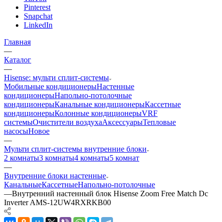
Pinterest
Snapchat
LinkedIn
Главная
—
Каталог
—
Hisense: мульти сплит-системы
Мобильные кондиционеры
Настенные
кондиционеры
Напольно-потолочные
кондиционеры
Канальные кондиционеры
Кассетные
кондиционеры
Колонные кондиционеры
VRF
системы
Очистители воздуха
Аксессуары
Тепловые
насосы
Новое
—
Мульти сплит-системы внутренние блоки
2 комнаты
3 комнаты
4 комнаты
5 комнат
—
Внутренние блоки настенные
Канальные
Кассетные
Напольно-потолочные
—
Внутренний настенный блок Hisense Zoom Free Match Dc
Inverter AMS-12UW4RXRKB00