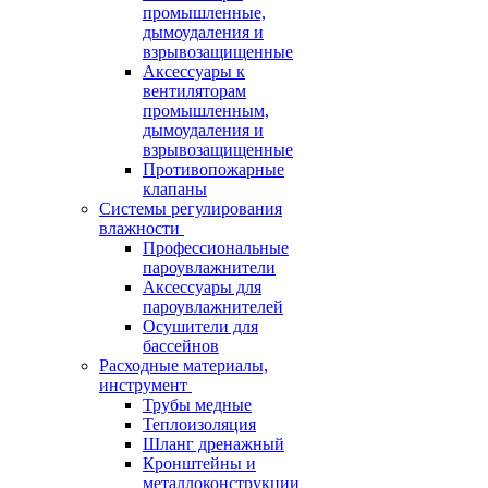
промышленные,
дымоудаления и
взрывозащищенные
Аксессуары к
вентиляторам
промышленным,
дымоудаления и
взрывозащищенные
Противопожарные
клапаны
Системы регулирования
влажности
Профессиональные
пароувлажнители
Аксессуары для
пароувлажнителей
Осушители для
бассейнов
Расходные материалы,
инструмент
Трубы медные
Теплоизоляция
Шланг дренажный
Кронштейны и
металлоконструкции