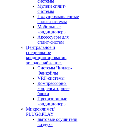
системы
Мульти сплит-
системы
Полупромышленные
сплит-системы
Мобильные
кондиционеры
Аксессуары для
сплит-систем
Центральное и
специальное
кондиционирование,
холодоснабжение
Системы Чиллер-
Фанкойлы
VRF-системы
Компрессорно-
конденсаторные
блоки
Прецизионные
кондиционеры
Микроклимат/
PLUG&PLAY
Бытовые осушители
воздуха