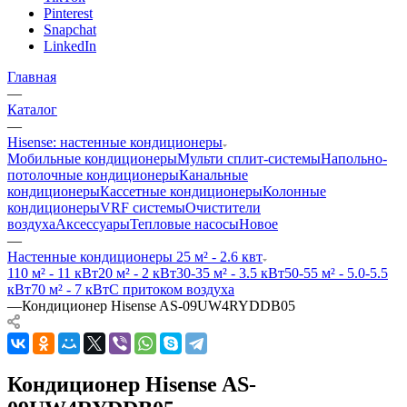
Pinterest
Snapchat
LinkedIn
Главная
—
Каталог
—
Hisense: настенные кондиционеры
Мобильные кондиционеры
Мульти сплит-системы
Напольно-
потолочные кондиционеры
Канальные
кондиционеры
Кассетные кондиционеры
Колонные
кондиционеры
VRF системы
Очистители
воздуха
Аксессуары
Тепловые насосы
Новое
—
Настенные кондиционеры 25 м² - 2.6 квт
110 м² - 11 кВт
20 м² - 2 кВт
30-35 м² - 3.5 кВт
50-55 м² - 5.0-5.5
кВт
70 м² - 7 кВт
С притоком воздуха
—
Кондиционер Hisense AS-09UW4RYDDB05
Кондиционер Hisense AS-