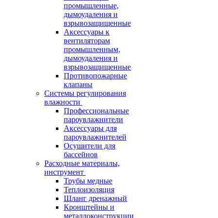
промышленные,
дымоудаления и
взрывозащищенные
Аксессуары к
вентиляторам
промышленным,
дымоудаления и
взрывозащищенные
Противопожарные
клапаны
Системы регулирования
влажности
Профессиональные
пароувлажнители
Аксессуары для
пароувлажнителей
Осушители для
бассейнов
Расходные материалы,
инструмент
Трубы медные
Теплоизоляция
Шланг дренажный
Кронштейны и
металлоконструкции