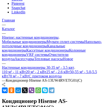
Pinterest
Snapchat
LinkedIn
Главная
—
Каталог
—
Hisense: настенные кондиционеры
Мобильные кондиционеры
Мульти сплит-системы
Напольно-
потолочные кондиционеры
Канальные
кондиционеры
Кассетные кондиционеры
Колонные
кондиционеры
VRF системы
Очистители
воздуха
Аксессуары
Тепловые насосы
Новое
—
Настенные кондиционеры 30-35 м² - 3.5 квт
110 м² - 11 кВт
20 м² - 2 кВт
25 м² - 2.6 кВт
50-55 м² - 5.0-5.5
кВт
70 м² - 7 кВт
С притоком воздуха
—
Кондиционер Hisense AS-13UW4RVETG01(C)
Кондиционер Hisense AS-