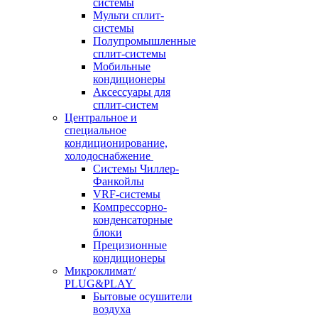
системы
Мульти сплит-
системы
Полупромышленные
сплит-системы
Мобильные
кондиционеры
Аксессуары для
сплит-систем
Центральное и
специальное
кондиционирование,
холодоснабжение
Системы Чиллер-
Фанкойлы
VRF-системы
Компрессорно-
конденсаторные
блоки
Прецизионные
кондиционеры
Микроклимат/
PLUG&PLAY
Бытовые осушители
воздуха