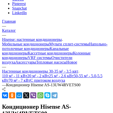
Pinterest
Snapchat
LinkedIn
Главная
—
Каталог
—
Hisense: настенные кондиционеры
Мобильные кондиционеры
Мульти сплит-системы
Напольно-
потолочные кондиционеры
Канальные
кондиционеры
Кассетные кондиционеры
Колонные
кондиционеры
VRF системы
Очистители
воздуха
Аксессуары
Тепловые насосы
Новое
—
Настенные кондиционеры 30-35 м² - 3.5 квт
110 м² - 11 кВт
20 м² - 2 кВт
25 м² - 2.6 кВт
50-55 м² - 5.0-5.5
кВт
70 м² - 7 кВт
С притоком воздуха
—
Кондиционер Hisense AS-13UW4RVETS00
Кондиционер Hisense AS-