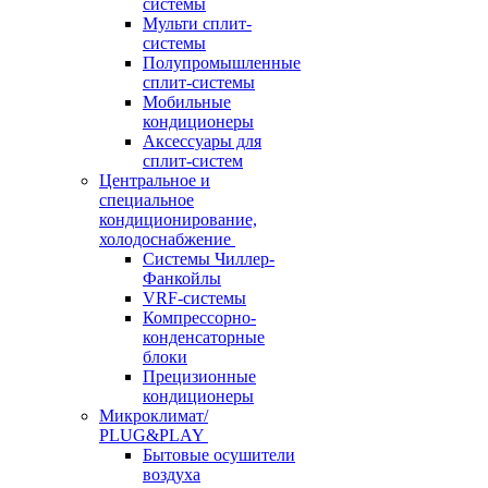
системы
Мульти сплит-
системы
Полупромышленные
сплит-системы
Мобильные
кондиционеры
Аксессуары для
сплит-систем
Центральное и
специальное
кондиционирование,
холодоснабжение
Системы Чиллер-
Фанкойлы
VRF-системы
Компрессорно-
конденсаторные
блоки
Прецизионные
кондиционеры
Микроклимат/
PLUG&PLAY
Бытовые осушители
воздуха