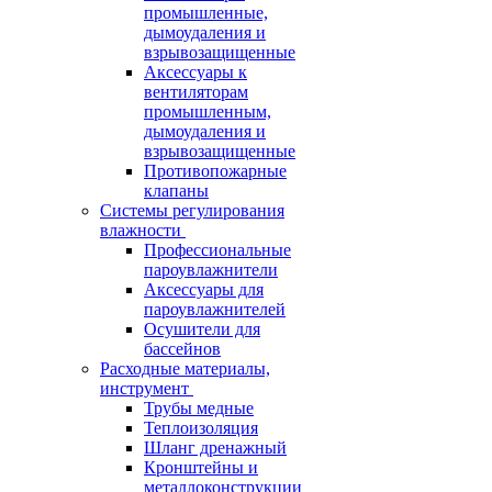
промышленные,
дымоудаления и
взрывозащищенные
Аксессуары к
вентиляторам
промышленным,
дымоудаления и
взрывозащищенные
Противопожарные
клапаны
Системы регулирования
влажности
Профессиональные
пароувлажнители
Аксессуары для
пароувлажнителей
Осушители для
бассейнов
Расходные материалы,
инструмент
Трубы медные
Теплоизоляция
Шланг дренажный
Кронштейны и
металлоконструкции