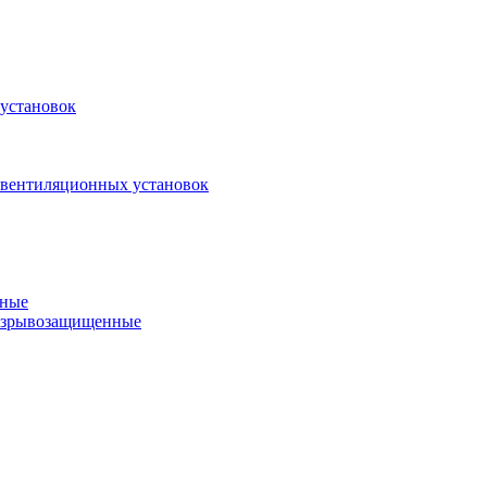
установок
 вентиляционных установок
нные
 взрывозащищенные