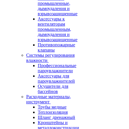
промышленные,
дымоудаления и
взрывозащищенные
Аксессуары к
вентиляторам
промышленным,
дымоудаления и
взрывозащищенные
Противопожарные
клапаны
Системы регулирования
влажности
Профессиональные
пароувлажнители
Аксессуары для
пароувлажнителей
Осушители для
бассейнов
Расходные материалы,
инструмент
Трубы медные
Теплоизоляция
Шланг дренажный
Кронштейны и
металлоконструкции