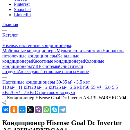
Pinterest
Snapchat
LinkedIn
Главная
—
Каталог
—
Hisense: настенные кондиционеры
Мобильные кондиционеры
Мульти сплит-системы
Напольно-
потолочные кондиционеры
Канальные
кондиционеры
Кассетные кондиционеры
Колонные
кондиционеры
VRF системы
Очистители
воздуха
Аксессуары
Тепловые насосы
Новое
—
Настенные кондиционеры 30-35 м² - 3.5 квт
110 м² - 11 кВт
20 м² - 2 кВт
25 м² - 2.6 кВт
50-55 м² - 5.0-5.5
кВт
70 м² - 7 кВт
С притоком воздуха
—
Кондиционер Hisense Goal Dc Inverter AS-13UW4RYRCA04
Кондиционер Hisense Goal Dc Inverter