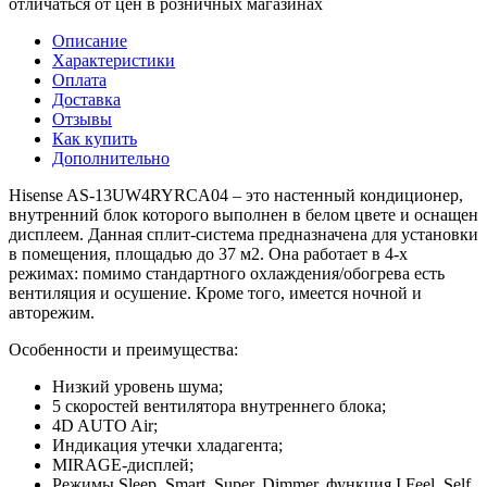
отличаться от цен в розничных магазинах
Описание
Характеристики
Оплата
Доставка
Отзывы
Как купить
Дополнительно
Hisense AS-13UW4RYRCA04 – это настенный кондиционер,
внутренний блок которого выполнен в белом цвете и оснащен
дисплеем. Данная сплит-система предназначена для установки
в помещения, площадью до 37 м2. Она работает в 4-х
режимах: помимо стандартного охлаждения/обогрева есть
вентиляция и осушение. Кроме того, имеется ночной и
авторежим.
Особенности и преимущества:
Низкий уровень шума;
5 скоростей вентилятора внутреннего блока;
4D AUTO Air;
Индикация утечки хладагента;
MIRAGE-дисплей;
Режимы Sleep, Smart, Super, Dimmer, функция I Feel, Self