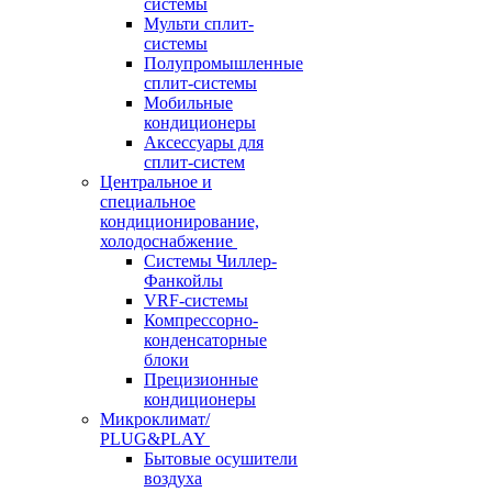
системы
Мульти сплит-
системы
Полупромышленные
сплит-системы
Мобильные
кондиционеры
Аксессуары для
сплит-систем
Центральное и
специальное
кондиционирование,
холодоснабжение
Системы Чиллер-
Фанкойлы
VRF-системы
Компрессорно-
конденсаторные
блоки
Прецизионные
кондиционеры
Микроклимат/
PLUG&PLAY
Бытовые осушители
воздуха