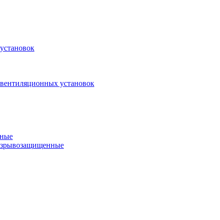
установок
 вентиляционных установок
нные
 взрывозащищенные