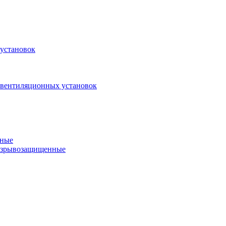
установок
 вентиляционных установок
нные
 взрывозащищенные