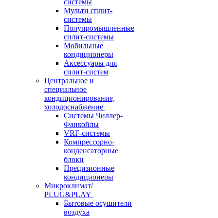
системы
Мульти сплит-
системы
Полупромышленные
сплит-системы
Мобильные
кондиционеры
Аксессуары для
сплит-систем
Центральное и
специальное
кондиционирование,
холодоснабжение
Системы Чиллер-
Фанкойлы
VRF-системы
Компрессорно-
конденсаторные
блоки
Прецизионные
кондиционеры
Микроклимат/
PLUG&PLAY
Бытовые осушители
воздуха