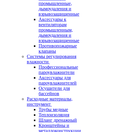
промышленные,
дымоудаления и
взрывозащищенные
Аксессуары к
вентиляторам
промышленным,
дымоудаления и
взрывозащищенные
Противопожарные
клапаны
Системы регулирования
влажности
Профессиональные
пароувлажнители
Аксессуары для
пароувлажнителей
Осушители для
бассейнов
Расходные материалы,
инструмент
Трубы медные
Теплоизоляция
Шланг дренажный
Кронштейны и
металлоконструкции