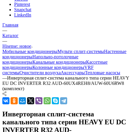
Pinterest
Snapchat
LinkedIn
Главная
—
Каталог
—
Hisense: новое
Мобильные кондиционеры
Мульти сплит-системы
Настенные
кондиционеры
Напольно-потолочные
кондиционеры
Канальные кондиционеры
Кассетные
кондиционеры
Колонные кондиционеры
VRF
системы
Очистители воздуха
Аксессуары
Тепловые насосы
—
Инверторная сплит-система канального типа серии HEAVY
EU DC INVERTER R32 AUD-60UX4REH8/AUW-60U6RW8
(комплект)
Инверторная сплит-система
канального типа серии HEAVY EU DC
INVERTER R32 AUD-