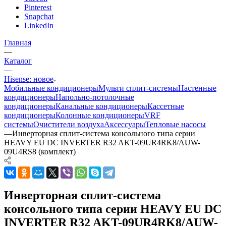
Pinterest
Snapchat
LinkedIn
Главная
—
Каталог
—
Hisense: новое
Мобильные кондиционеры
Мульти сплит-системы
Настенные
кондиционеры
Напольно-потолочные
кондиционеры
Канальные кондиционеры
Кассетные
кондиционеры
Колонные кондиционеры
VRF
системы
Очистители воздуха
Аксессуары
Тепловые насосы
—
Инверторная сплит-система консольного типа серии
HEAVY EU DC INVERTER R32 AKT-09UR4RK8/AUW-
09U4RS8 (комплект)
Инверторная сплит-система
консольного типа серии HEAVY EU DC
INVERTER R32 AKT-09UR4RK8/AUW-