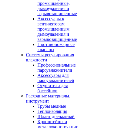
промышленные,
дымоудаления и
взрывозащищенные
Аксессуары к
вентиляторам
промышленным,
дымоудаления и
взрывозащищенные
Противопожарные
клапаны
Системы регулирования
влажности
Профессиональные
пароувлажнители
Аксессуары для
пароувлажнителей
Осушители для
бассейнов
Расходные материалы,
инструмент
Трубы медные
Теплоизоляция
Шланг дренажный
Кронштейны и
металлоконструкции