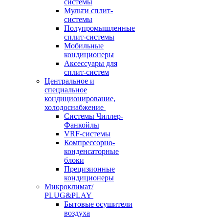
системы
Мульти сплит-
системы
Полупромышленные
сплит-системы
Мобильные
кондиционеры
Аксессуары для
сплит-систем
Центральное и
специальное
кондиционирование,
холодоснабжение
Системы Чиллер-
Фанкойлы
VRF-системы
Компрессорно-
конденсаторные
блоки
Прецизионные
кондиционеры
Микроклимат/
PLUG&PLAY
Бытовые осушители
воздуха