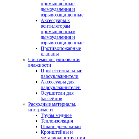
промышленные,
дымоудаления и
взрывозащищенные
Аксессуары к
вентиляторам
промышленным,
дымоудаления и
взрывозащищенные
Противопожарные
клапаны
Системы регулирования
влажности
Профессиональные
пароувлажнители
Аксессуары для
пароувлажнителей
Осушители для
бассейнов
Расходные материалы,
инструмент
Трубы медные
Теплоизоляция
Шланг дренажный
Кронштейны и
металлоконструкции