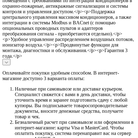
помещений с требованиями по интеграции кондиционеров в
охранно-пожарные, антикражные сигнализации и системы
контроля и управления доступом.</p><p>Поддержка
центрального управления массивом кондиционеров, а также
интеграции в системы Modbus и BACnet (с помощью
опциональных проводных пультов и адаптеров
преобразования сигнала - приобретаются отдельно).</p>
<p>Удобное управление распределением воздушных потоков,
ионизатор воздуха.</p><p>Продвинутые функции для
монтажа, диагностики и обслуживания.</p><p>Гарантия 3
года.</p>
Оплачивайте покупки удобным способом. В интернет-
магазине доступно 3 варианта оплаты:
Наличные при самовывозе или доставке курьером.
Специалист свяжется с вами в день доставки, чтобы
уточнить время и заранее подготовить сдачу с любой
купюры. Вы подписываете товаросопроводительные
документы, вносите денежные средства, получаете
товар и чек.
Безналичный расчет при самовывозе или оформлении в
интернет-магазине: карты Visa и MasterCard. Чтобы
оплатить покупку, система перенаправит вас на сервер