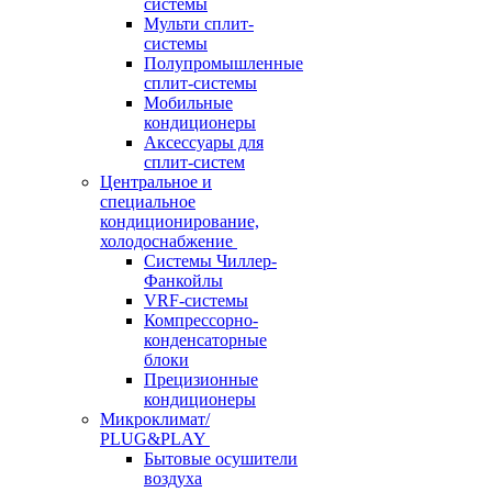
системы
Мульти сплит-
системы
Полупромышленные
сплит-системы
Мобильные
кондиционеры
Аксессуары для
сплит-систем
Центральное и
специальное
кондиционирование,
холодоснабжение
Системы Чиллер-
Фанкойлы
VRF-системы
Компрессорно-
конденсаторные
блоки
Прецизионные
кондиционеры
Микроклимат/
PLUG&PLAY
Бытовые осушители
воздуха