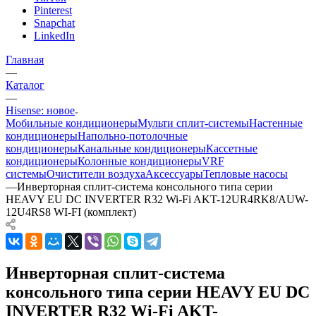
Pinterest
Snapchat
LinkedIn
Главная
—
Каталог
—
Hisense: новое
Мобильные кондиционеры
Мульти сплит-системы
Настенные
кондиционеры
Напольно-потолочные
кондиционеры
Канальные кондиционеры
Кассетные
кондиционеры
Колонные кондиционеры
VRF
системы
Очистители воздуха
Аксессуары
Тепловые насосы
—
Инверторная сплит-система консольного типа серии
HEAVY EU DC INVERTER R32 Wi-Fi AKT-12UR4RK8/AUW-
12U4RS8 WI-FI (комплект)
Инверторная сплит-система
консольного типа серии HEAVY EU DC
INVERTER R32 Wi-Fi AKT-