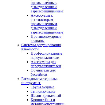
промышленные,
дымоудаления и
взрывозащищенные
Аксессуары к
вентиляторам
промышленным,
дымоудаления и
взрывозащищенные
Противопожарные
клапаны
Системы регулирования
влажности
Профессиональные
пароувлажнители
Аксессуары для
пароувлажнителей
Осушители для
бассейнов
Расходные материалы,
инструмент
Трубы медные
Теплоизоляция
Шланг дренажный
Кронштейны и
металлоконструкции