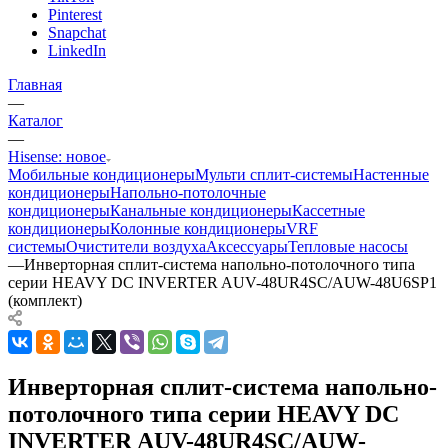
Pinterest
Snapchat
LinkedIn
Главная
—
Каталог
—
Hisense: новое
Мобильные кондиционеры
Мульти сплит-системы
Настенные
кондиционеры
Напольно-потолочные
кондиционеры
Канальные кондиционеры
Кассетные
кондиционеры
Колонные кондиционеры
VRF
системы
Очистители воздуха
Аксессуары
Тепловые насосы
—
Инверторная сплит-система напольно-потолочного типа
серии HEAVY DC INVERTER AUV-48UR4SC/AUW-48U6SP1
(комплект)
Инверторная сплит-система напольно-
потолочного типа серии HEAVY DC
INVERTER AUV-48UR4SC/AUW-