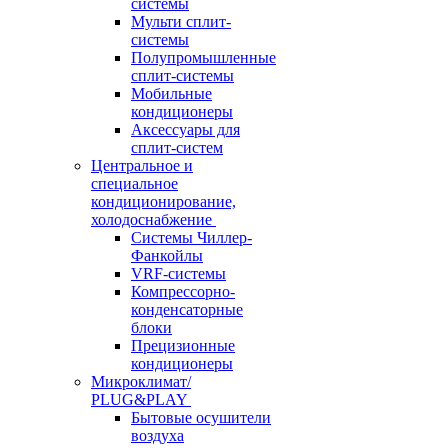
системы
Мульти сплит-
системы
Полупромышленные
сплит-системы
Мобильные
кондиционеры
Аксессуары для
сплит-систем
Центральное и
специальное
кондиционирование,
холодоснабжение
Системы Чиллер-
Фанкойлы
VRF-системы
Компрессорно-
конденсаторные
блоки
Прецизионные
кондиционеры
Микроклимат/
PLUG&PLAY
Бытовые осушители
воздуха