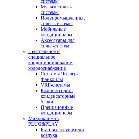
системы
Мульти сплит-
системы
Полупромышленные
сплит-системы
Мобильные
кондиционеры
Аксессуары для
сплит-систем
Центральное и
специальное
кондиционирование,
холодоснабжение
Системы Чиллер-
Фанкойлы
VRF-системы
Компрессорно-
конденсаторные
блоки
Прецизионные
кондиционеры
Микроклимат/
PLUG&PLAY
Бытовые осушители
воздуха