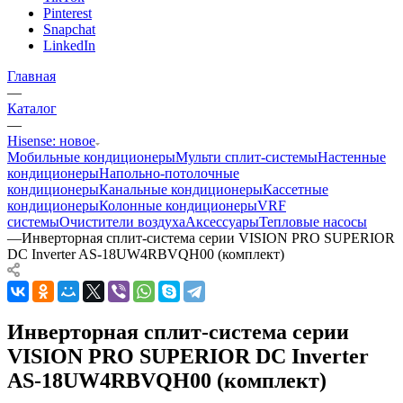
Pinterest
Snapchat
LinkedIn
Главная
—
Каталог
—
Hisense: новое
Мобильные кондиционеры
Мульти сплит-системы
Настенные
кондиционеры
Напольно-потолочные
кондиционеры
Канальные кондиционеры
Кассетные
кондиционеры
Колонные кондиционеры
VRF
системы
Очистители воздуха
Аксессуары
Тепловые насосы
—
Инверторная сплит-система серии VISION PRO SUPERIOR
DC Inverter AS-18UW4RBVQH00 (комплект)
Инверторная сплит-система серии
VISION PRO SUPERIOR DC Inverter
AS-18UW4RBVQH00 (комплект)