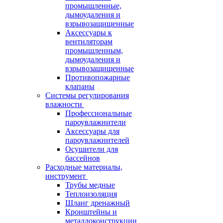
промышленные,
дымоудаления и
взрывозащищенные
Аксессуары к
вентиляторам
промышленным,
дымоудаления и
взрывозащищенные
Противопожарные
клапаны
Системы регулирования
влажности
Профессиональные
пароувлажнители
Аксессуары для
пароувлажнителей
Осушители для
бассейнов
Расходные материалы,
инструмент
Трубы медные
Теплоизоляция
Шланг дренажный
Кронштейны и
металлоконструкции