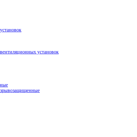
установок
 вентиляционных установок
нные
 взрывозащищенные