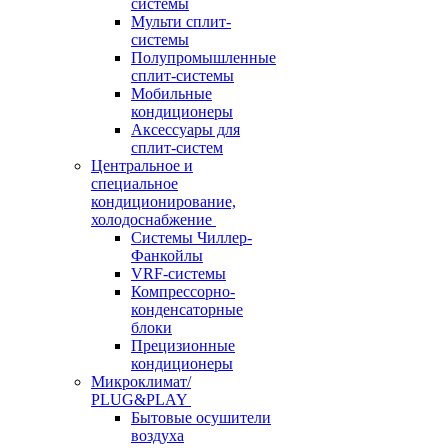
системы
Мульти сплит-
системы
Полупромышленные
сплит-системы
Мобильные
кондиционеры
Аксессуары для
сплит-систем
Центральное и
специальное
кондиционирование,
холодоснабжение
Системы Чиллер-
Фанкойлы
VRF-системы
Компрессорно-
конденсаторные
блоки
Прецизионные
кондиционеры
Микроклимат/
PLUG&PLAY
Бытовые осушители
воздуха