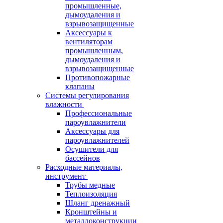
промышленные,
дымоудаления и
взрывозащищенные
Аксессуары к
вентиляторам
промышленным,
дымоудаления и
взрывозащищенные
Противопожарные
клапаны
Системы регулирования
влажности
Профессиональные
пароувлажнители
Аксессуары для
пароувлажнителей
Осушители для
бассейнов
Расходные материалы,
инструмент
Трубы медные
Теплоизоляция
Шланг дренажный
Кронштейны и
металлоконструкции