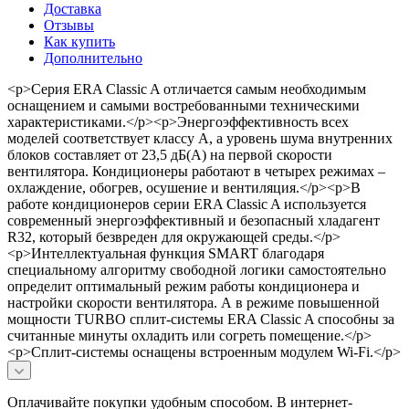
Доставка
Отзывы
Как купить
Дополнительно
<p>Серия ERA Classic A отличается самым необходимым
оснащением и самыми востребованными техническими
характеристиками.</p><p>Энергоэффективность всех
моделей соответствует классу А, а уровень шума внутренних
блоков составляет от 23,5 дБ(А) на первой скорости
вентилятора. Кондиционеры работают в четырех режимах –
охлаждение, обогрев, осушение и вентиляция.</p><p>В
работе кондиционеров серии ERA Classic A используется
современный энергоэффективный и безопасный хладагент
R32, который безвреден для окружающей среды.</p>
<p>Интеллектуальная функция SMART благодаря
специальному алгоритму свободной логики самостоятельно
определит оптимальный режим работы кондиционера и
настройки скорости вентилятора. А в режиме повышенной
мощности TURBO сплит-системы ERA Classic A способны за
считанные минуты охладить или согреть помещение.</p>
<p>Сплит-системы оснащены встроенным модулем Wi-Fi.</p>
Оплачивайте покупки удобным способом. В интернет-