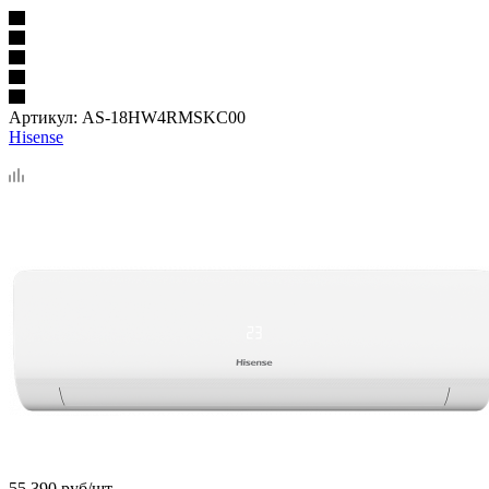
Артикул:
AS-18HW4RMSKC00
Hisense
55 390
руб
/шт