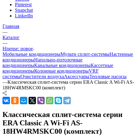
Pinterest
Snapchat
LinkedIn
Главная
—
Каталог
—
Hisense: новое
Мобильные кондиционеры
Мульти сплит-системы
Настенные
кондиционеры
Напольно-потолочные
кондиционеры
Канальные кондиционеры
Кассетные
кондиционеры
Колонные кондиционеры
VRF
системы
Очистители воздуха
Аксессуары
Тепловые насосы
—
Классическая сплит-система серии ERA Classic A Wi-Fi AS-
18HW4RMSKC00 (комплект)
Классическая сплит-система серии
ERA Classic A Wi-Fi AS-
18HW4RMSKC00 (комплект)