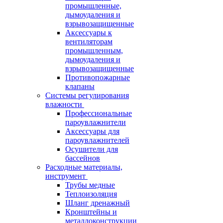
промышленные,
дымоудаления и
взрывозащищенные
Аксессуары к
вентиляторам
промышленным,
дымоудаления и
взрывозащищенные
Противопожарные
клапаны
Системы регулирования
влажности
Профессиональные
пароувлажнители
Аксессуары для
пароувлажнителей
Осушители для
бассейнов
Расходные материалы,
инструмент
Трубы медные
Теплоизоляция
Шланг дренажный
Кронштейны и
металлоконструкции