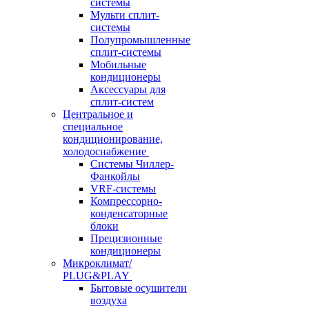
системы
Мульти сплит-
системы
Полупромышленные
сплит-системы
Мобильные
кондиционеры
Аксессуары для
сплит-систем
Центральное и
специальное
кондиционирование,
холодоснабжение
Системы Чиллер-
Фанкойлы
VRF-системы
Компрессорно-
конденсаторные
блоки
Прецизионные
кондиционеры
Микроклимат/
PLUG&PLAY
Бытовые осушители
воздуха