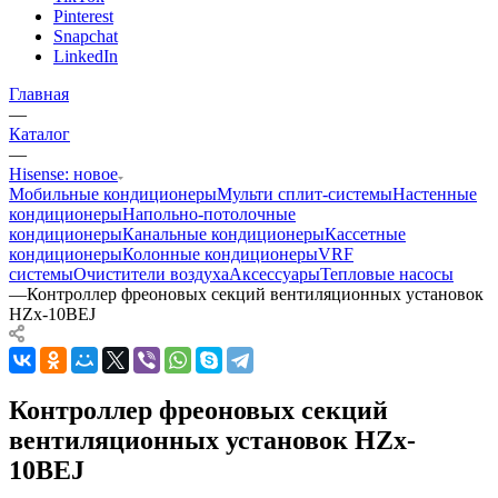
Pinterest
Snapchat
LinkedIn
Главная
—
Каталог
—
Hisense: новое
Мобильные кондиционеры
Мульти сплит-системы
Настенные
кондиционеры
Напольно-потолочные
кондиционеры
Канальные кондиционеры
Кассетные
кондиционеры
Колонные кондиционеры
VRF
системы
Очистители воздуха
Аксессуары
Тепловые насосы
—
Контроллер фреоновых секций вентиляционных установок
HZx-10BEJ
Контроллер фреоновых секций
вентиляционных установок HZx-
10BEJ