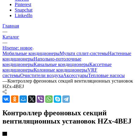
Pinterest
Snapchat
LinkedIn
Главная
—
Каталог
—
Hisense: новое
Мобильные кондиционеры
Мульти сплит-системы
Настенные
кондиционеры
Напольно-потолочные
кондиционеры
Канальные кондиционеры
Кассетные
кондиционеры
Колонные кондиционеры
VRF
системы
Очистители воздуха
Аксессуары
Тепловые насосы
—
Контроллер фреоновых секций вентиляционных установок
HZx-4BEJ
Контроллер фреоновых секций
вентиляционных установок HZx-4BEJ