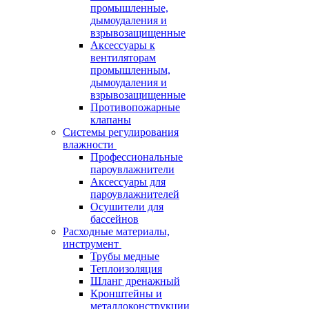
промышленные,
дымоудаления и
взрывозащищенные
Аксессуары к
вентиляторам
промышленным,
дымоудаления и
взрывозащищенные
Противопожарные
клапаны
Системы регулирования
влажности
Профессиональные
пароувлажнители
Аксессуары для
пароувлажнителей
Осушители для
бассейнов
Расходные материалы,
инструмент
Трубы медные
Теплоизоляция
Шланг дренажный
Кронштейны и
металлоконструкции