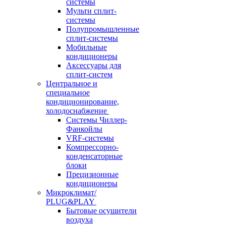
системы
Мульти сплит-
системы
Полупромышленные
сплит-системы
Мобильные
кондиционеры
Аксессуары для
сплит-систем
Центральное и
специальное
кондиционирование,
холодоснабжение
Системы Чиллер-
Фанкойлы
VRF-системы
Компрессорно-
конденсаторные
блоки
Прецизионные
кондиционеры
Микроклимат/
PLUG&PLAY
Бытовые осушители
воздуха