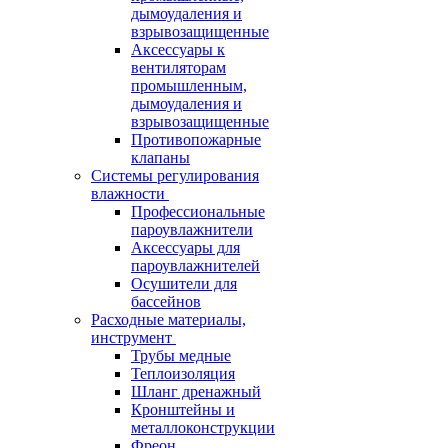
дымоудаления и
взрывозащищенные
Аксессуары к
вентиляторам
промышленным,
дымоудаления и
взрывозащищенные
Противопожарные
клапаны
Системы регулирования
влажности
Профессиональные
пароувлажнители
Аксессуары для
пароувлажнителей
Осушители для
бассейнов
Расходные материалы,
инструмент
Трубы медные
Теплоизоляция
Шланг дренажный
Кронштейны и
металлоконструкции
Фреон