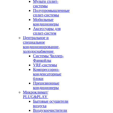
Мульти сплит-
системы
Полупромышленные
сплит-системы
Мобильные
кондиционеры
Аксессуары для
сплит-систем
Центральное и
специальное
кондиционирование,
холодоснабжение
Системы Чиллер-
Фанкойлы
VRF-системы
Компрессорно-
конденсаторные
блоки
Прецизионные
кондиционеры
Микроклимат/
PLUG&PLAY
Бытовые осушители
воздуха
Воздухоочистители