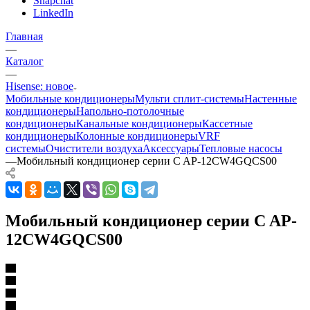
Snapchat
LinkedIn
Главная
—
Каталог
—
Hisense: новое
Мобильные кондиционеры
Мульти сплит-системы
Настенные
кондиционеры
Напольно-потолочные
кондиционеры
Канальные кондиционеры
Кассетные
кондиционеры
Колонные кондиционеры
VRF
системы
Очистители воздуха
Аксессуары
Тепловые насосы
—
Мобильный кондиционер cерии C AP-12CW4GQCS00
Мобильный кондиционер cерии C AP-
12CW4GQCS00