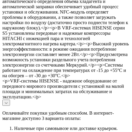
автоматического определения объема хладагента и
автоматической заправки обеспечивает удобный процесс
установки и обслуживания. NFC-модуль определяет
проблемы в оборудовании, а также позволяет загружать
настройки по воздуху (достаточно просто поднести телефон к
наружному блоку).</p><p>В VRF-системах HISENSE серии
S5 установлены передовые и надежные компрессоры
HITACHI с инжекцией пара и технологией
электромагнитного нагрева картера.</p><p>Высокий уровень
энергоэффективности: в режиме ожидания потребление
электроэнергии составляет менее 2Вт.</p><p>Предусмотрена
возможность установки раздельного учета потребления
электроэнергии со счетчиками Меркурий.</p><p>Системы
работают на охлаждение при температурах от -15 до +55°C и
на обогрев – от -30 до +30°C.</p>
<p>VRF-системы HISENSE - надежное оборудование от
передового мирового производителя с установкой на малой
площади и минимальных затратах на обслуживание и
эксплуатацию.</p>
Оплачивайте покупки удобным способом. В интернет-
магазине доступно 3 варианта оплаты:
Наличные при самовывозе или доставке курьером.