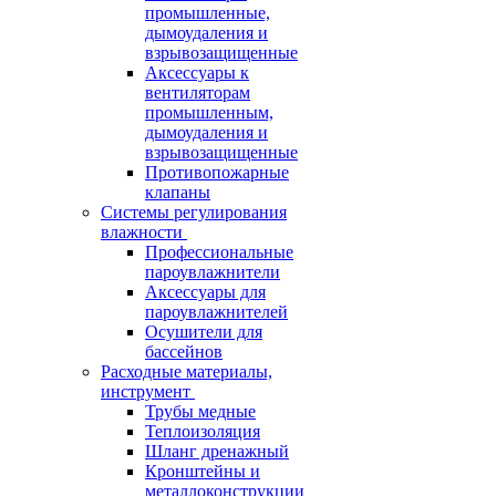
промышленные,
дымоудаления и
взрывозащищенные
Аксессуары к
вентиляторам
промышленным,
дымоудаления и
взрывозащищенные
Противопожарные
клапаны
Системы регулирования
влажности
Профессиональные
пароувлажнители
Аксессуары для
пароувлажнителей
Осушители для
бассейнов
Расходные материалы,
инструмент
Трубы медные
Теплоизоляция
Шланг дренажный
Кронштейны и
металлоконструкции