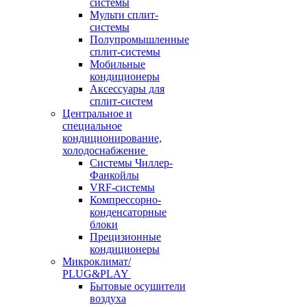
системы
Мульти сплит-
системы
Полупромышленные
сплит-системы
Мобильные
кондиционеры
Аксессуары для
сплит-систем
Центральное и
специальное
кондиционирование,
холодоснабжение
Системы Чиллер-
Фанкойлы
VRF-системы
Компрессорно-
конденсаторные
блоки
Прецизионные
кондиционеры
Микроклимат/
PLUG&PLAY
Бытовые осушители
воздуха