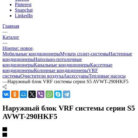
Pinterest
Snapchat
LinkedIn
Главная
—
Каталог
—
Hisense: новое
Мобильные кондиционеры
Мульти сплит-системы
Настенные
кондиционеры
Напольно-потолочные
кондиционеры
Канальные кондиционеры
Кассетные
кондиционеры
Колонные кондиционеры
VRF
системы
Очистители воздуха
Аксессуары
Тепловые насосы
—
Наружный блок VRF системы серии S5 AVWT-290HKF5
Наружный блок VRF системы серии S5
AVWT-290HKF5