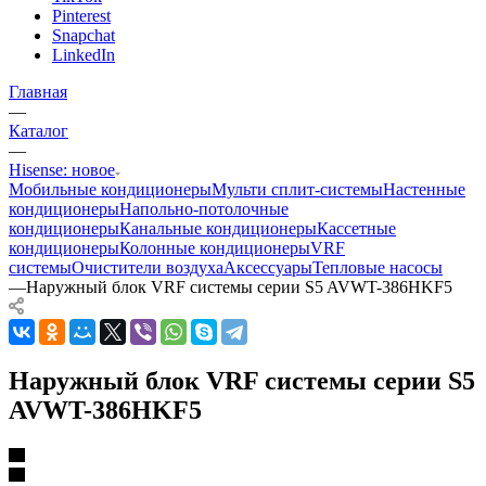
Pinterest
Snapchat
LinkedIn
Главная
—
Каталог
—
Hisense: новое
Мобильные кондиционеры
Мульти сплит-системы
Настенные
кондиционеры
Напольно-потолочные
кондиционеры
Канальные кондиционеры
Кассетные
кондиционеры
Колонные кондиционеры
VRF
системы
Очистители воздуха
Аксессуары
Тепловые насосы
—
Наружный блок VRF системы серии S5 AVWT-386HKF5
Наружный блок VRF системы серии S5
AVWT-386HKF5