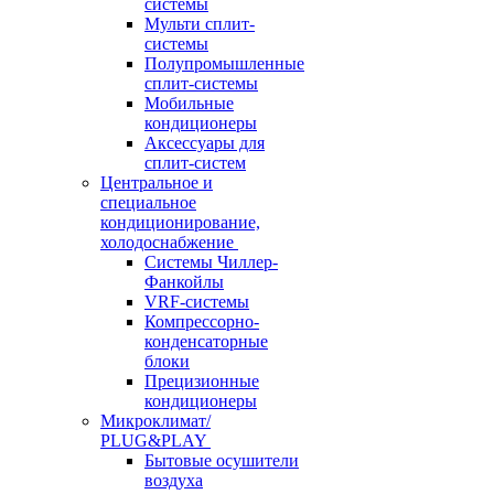
системы
Мульти сплит-
системы
Полупромышленные
сплит-системы
Мобильные
кондиционеры
Аксессуары для
сплит-систем
Центральное и
специальное
кондиционирование,
холодоснабжение
Системы Чиллер-
Фанкойлы
VRF-системы
Компрессорно-
конденсаторные
блоки
Прецизионные
кондиционеры
Микроклимат/
PLUG&PLAY
Бытовые осушители
воздуха