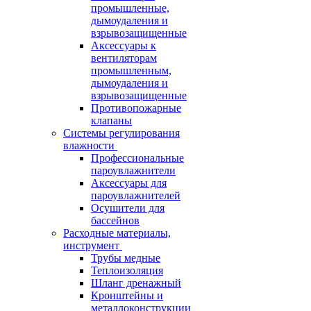
промышленные,
дымоудаления и
взрывозащищенные
Аксессуары к
вентиляторам
промышленным,
дымоудаления и
взрывозащищенные
Противопожарные
клапаны
Системы регулирования
влажности
Профессиональные
пароувлажнители
Аксессуары для
пароувлажнителей
Осушители для
бассейнов
Расходные материалы,
инструмент
Трубы медные
Теплоизоляция
Шланг дренажный
Кронштейны и
металлоконструкции