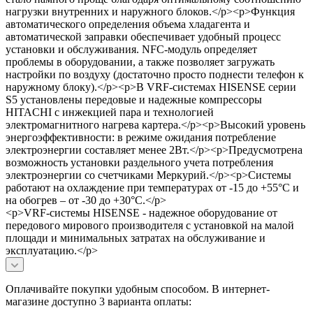
нагрузки внутренних и наружного блоков.</p><p>Функция
автоматического определения объема хладагента и
автоматической заправки обеспечивает удобный процесс
установки и обслуживания. NFC-модуль определяет
проблемы в оборудовании, а также позволяет загружать
настройки по воздуху (достаточно просто поднести телефон к
наружному блоку).</p><p>В VRF-системах HISENSE серии
S5 установлены передовые и надежные компрессоры
HITACHI с инжекцией пара и технологией
электромагнитного нагрева картера.</p><p>Высокий уровень
энергоэффективности: в режиме ожидания потребление
электроэнергии составляет менее 2Вт.</p><p>Предусмотрена
возможность установки раздельного учета потребления
электроэнергии со счетчиками Меркурий.</p><p>Системы
работают на охлаждение при температурах от -15 до +55°C и
на обогрев – от -30 до +30°C.</p>
<p>VRF-системы HISENSE - надежное оборудование от
передового мирового производителя с установкой на малой
площади и минимальных затратах на обслуживание и
эксплуатацию.</p>
Оплачивайте покупки удобным способом. В интернет-
магазине доступно 3 варианта оплаты: