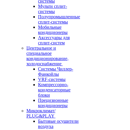
системы
Мульти сплит-
системы
Полупромышленные
сплит-системы
Мобильные
кондиционеры
Аксессуары для
сплит-систем
Центральное и
специальное
кондиционирование,
холодоснабжение
Системы Чиллер-
Фанкойлы
VRF-системы
Компрессорно-
конденсаторные
блоки
Прецизионные
кондиционеры
Микроклимат/
PLUG&PLAY
Бытовые осушители
воздуха