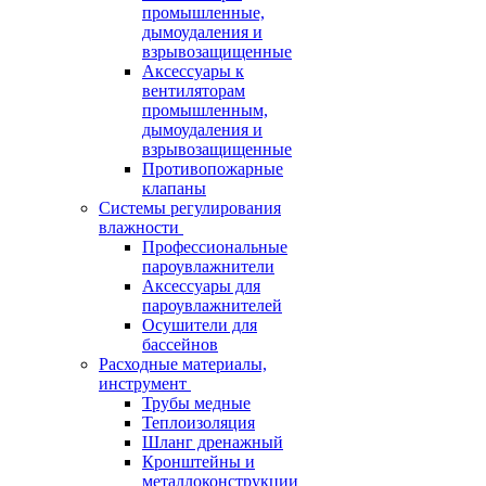
промышленные,
дымоудаления и
взрывозащищенные
Аксессуары к
вентиляторам
промышленным,
дымоудаления и
взрывозащищенные
Противопожарные
клапаны
Системы регулирования
влажности
Профессиональные
пароувлажнители
Аксессуары для
пароувлажнителей
Осушители для
бассейнов
Расходные материалы,
инструмент
Трубы медные
Теплоизоляция
Шланг дренажный
Кронштейны и
металлоконструкции