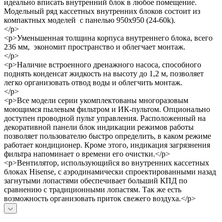
идеально вписать внутренний блок в любое помещение.
Модельный ряд кассетных внутренних блоков состоит из
компактных моделей с панелью 950х950 (24-60k).
</p>
<p>Уменьшенная толщина корпуса внутреннего блока, всего
236 мм, экономит пространство и облегчает монтаж.
</p>
<p>Наличие встроенного дренажного насоса, способного
поднять конденсат жидкость на высоту до 1,2 м, позволяет
легко организовать отвод воды и облегчить монтаж.
</p>
<p>Все модели серии укомплектованы многоразовым
моющимся пылевым фильтром и ИК-пультом. Опционально
доступен проводной пульт управления. Расположенный на
декоративной панели блок индикации режимов работы
позволяет пользователю быстро определить, в каком режиме
работает кондиционер. Кроме этого, индикация загрязнения
фильтра напоминает о времени его очистки.</p>
<p>Вентилятор, использующийся во внутренних кассетных
блоках Hisense, с аэродинамически спроектированными назад
загнутыми лопастями обеспечивает больший КПД по
сравнению с традиционными лопастям. Так же есть
возможность организовать приток свежего воздуха.</p>