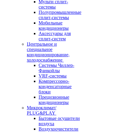
Мульти сплит-
системы
Полупромышленные
сплит-системы
Мобильные
кондиционеры
Аксессуары для
сплит-систем
Центральное и
специальное
кондиционирование,
холодоснабжение
Системы Чиллер-
Фанкойлы
VRF-системы
Компрессорно-
конденсаторные
блоки
Прецизионные
кондиционеры
Микроклимат/
PLUG&PLAY
Бытовые осушители
воздуха
Воздухоочистители