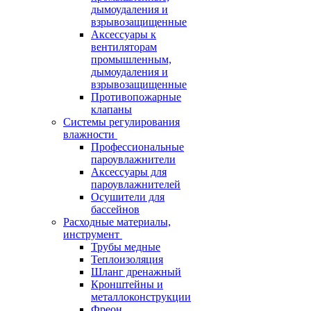
дымоудаления и
взрывозащищенные
Аксессуары к
вентиляторам
промышленным,
дымоудаления и
взрывозащищенные
Противопожарные
клапаны
Системы регулирования
влажности
Профессиональные
пароувлажнители
Аксессуары для
пароувлажнителей
Осушители для
бассейнов
Расходные материалы,
инструмент
Трубы медные
Теплоизоляция
Шланг дренажный
Кронштейны и
металлоконструкции
Фреон