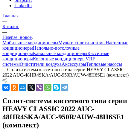
Snapchat
LinkedIn
Главная
—
Каталог
—
Hisense: новое
Мобильные кондиционеры
Мульти сплит-системы
Настенные
кондиционеры
Напольно-потолочные
кондиционеры
Канальные кондиционеры
Кассетные
кондиционеры
Колонные кондиционеры
VRF
системы
Очистители воздуха
Аксессуары
Тепловые насосы
—
Сплит-система кассетного типа серии HEAVY CLASSIC
2022 AUC-48HR4SKA/AUC-950R/AUW-48H6SE1 (комплект)
Сплит-система кассетного типа серии
HEAVY CLASSIC 2022 AUC-
48HR4SKA/AUC-950R/AUW-48H6SE1
(комплект)