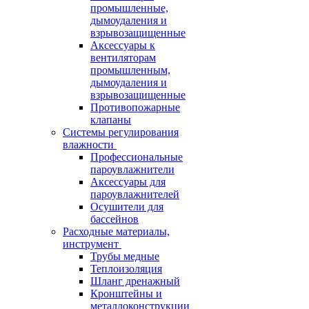
промышленные,
дымоудаления и
взрывозащищенные
Аксессуары к
вентиляторам
промышленным,
дымоудаления и
взрывозащищенные
Противопожарные
клапаны
Системы регулирования
влажности
Профессиональные
пароувлажнители
Аксессуары для
пароувлажнителей
Осушители для
бассейнов
Расходные материалы,
инструмент
Трубы медные
Теплоизоляция
Шланг дренажный
Кронштейны и
металлоконструкции