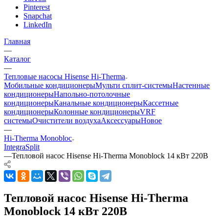
Pinterest
Snapchat
LinkedIn
Главная
—
Каталог
—
Тепловые насосы Hisense Hi-Therma
Мобильные кондиционеры
Мульти сплит-системы
Настенные
кондиционеры
Напольно-потолочные
кондиционеры
Канальные кондиционеры
Кассетные
кондиционеры
Колонные кондиционеры
VRF
системы
Очистители воздуха
Аксессуары
Новое
—
Hi-Therma Monobloc
Integra
Split
—
Тепловой насос Hisense Hi-Therma Monoblock 14 кВт 220В
Тепловой насос Hisense Hi-Therma
Monoblock 14 кВт 220В