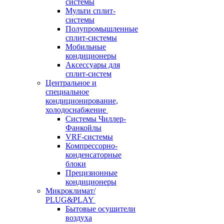
системы
Мульти сплит-
системы
Полупромышленные
сплит-системы
Мобильные
кондиционеры
Аксессуары для
сплит-систем
Центральное и
специальное
кондиционирование,
холодоснабжение
Системы Чиллер-
Фанкойлы
VRF-системы
Компрессорно-
конденсаторные
блоки
Прецизионные
кондиционеры
Микроклимат/
PLUG&PLAY
Бытовые осушители
воздуха