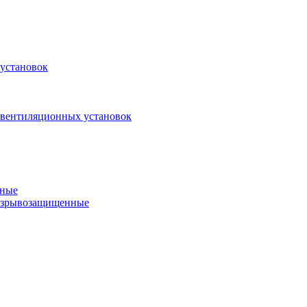
установок
 вентиляционных установок
нные
 взрывозащищенные