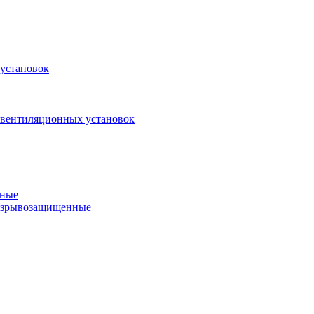
установок
 вентиляционных установок
нные
 взрывозащищенные