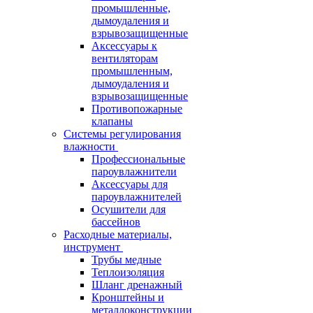
промышленные,
дымоудаления и
взрывозащищенные
Аксессуары к
вентиляторам
промышленным,
дымоудаления и
взрывозащищенные
Противопожарные
клапаны
Системы регулирования
влажности
Профессиональные
пароувлажнители
Аксессуары для
пароувлажнителей
Осушители для
бассейнов
Расходные материалы,
инструмент
Трубы медные
Теплоизоляция
Шланг дренажный
Кронштейны и
металлоконструкции