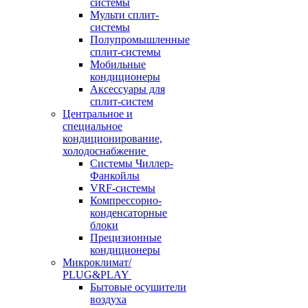
системы
Мульти сплит-
системы
Полупромышленные
сплит-системы
Мобильные
кондиционеры
Аксессуары для
сплит-систем
Центральное и
специальное
кондиционирование,
холодоснабжение
Системы Чиллер-
Фанкойлы
VRF-системы
Компрессорно-
конденсаторные
блоки
Прецизионные
кондиционеры
Микроклимат/
PLUG&PLAY
Бытовые осушители
воздуха