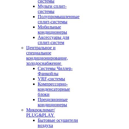
системы
Мульти сплит-
системы
Полупромышленные
сплит-системы
Мобильные
кондиционеры
Аксессуары для
сплит-систем
Центральное и
специальное
кондиционирование,
холодоснабжение
Системы Чиллер-
Фанкойлы
VRF-системы
Компрессорно-
конденсаторные
блоки
Прецизионные
кондиционеры
Микроклимат/
PLUG&PLAY
Бытовые осушители
воздуха