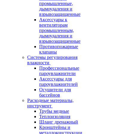
промышленные,
дымоудаления и
взрывозащищенные
Аксессуары к
вентиляторам
промышленным,
дымоудаления и
взрывозащищенные
Противопожарные
клапаны
Системы регулирования
влажности
Профессиональные
пароувлажнители
Аксессуары для
пароувлажнителей
Осушители для
бассейнов
Расходные материалы,
инструмент
Трубы медные
Теплоизоляция
Шланг дренажный
Кронштейны и
металлоконструкции