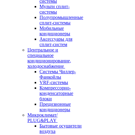
системы
Мульти сплит-
системы
Полупромышленные
сплит-системы
Мобильные
кондиционеры
Аксессуары для
сплит-систем
Центральное и
специальное
кондиционирование,
холодоснабжение
Системы Чиллер-
Фанкойлы
VRF-системы
Компрессорно-
конденсаторные
блоки
Прецизионные
кондиционеры
Микроклимат/
PLUG&PLAY
Бытовые осушители
воздуха