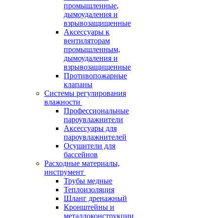
промышленные,
дымоудаления и
взрывозащищенные
Аксессуары к
вентиляторам
промышленным,
дымоудаления и
взрывозащищенные
Противопожарные
клапаны
Системы регулирования
влажности
Профессиональные
пароувлажнители
Аксессуары для
пароувлажнителей
Осушители для
бассейнов
Расходные материалы,
инструмент
Трубы медные
Теплоизоляция
Шланг дренажный
Кронштейны и
металлоконструкции