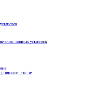
установок
 вентиляционных установок
нные
 взрывозащищенные