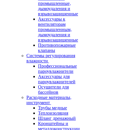
промышленные,
дымоудаления и
взрывозащищенные
Аксессуары к
вентиляторам
промышленным,
дымоудаления и
взрывозащищенные
Противопожарные
клапаны
Системы регулирования
влажности
Профессиональные
пароувлажнители
Аксессуары для
пароувлажнителей
Осушители для
бассейнов
Расходные материалы,
инструмент
Трубы медные
Теплоизоляция
Шланг дренажный
Кронштейны и
металлоконструкции