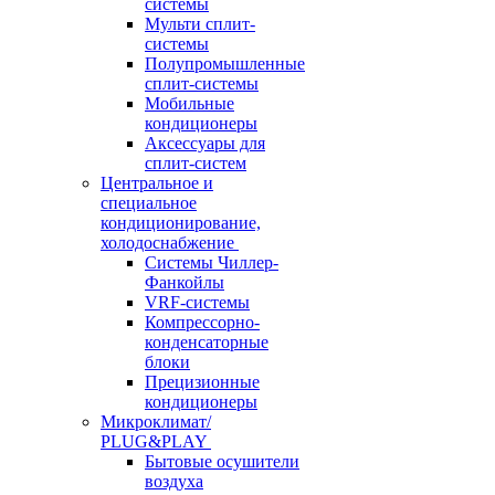
системы
Мульти сплит-
системы
Полупромышленные
сплит-системы
Мобильные
кондиционеры
Аксессуары для
сплит-систем
Центральное и
специальное
кондиционирование,
холодоснабжение
Системы Чиллер-
Фанкойлы
VRF-системы
Компрессорно-
конденсаторные
блоки
Прецизионные
кондиционеры
Микроклимат/
PLUG&PLAY
Бытовые осушители
воздуха