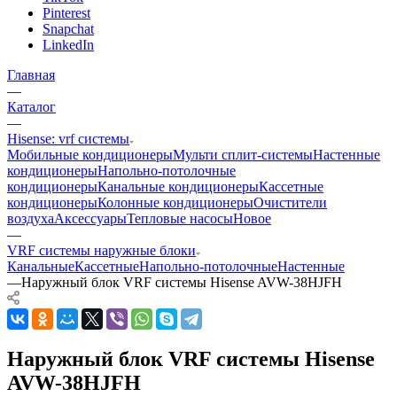
Pinterest
Snapchat
LinkedIn
Главная
—
Каталог
—
Hisense: vrf системы
Мобильные кондиционеры
Мульти сплит-системы
Настенные
кондиционеры
Напольно-потолочные
кондиционеры
Канальные кондиционеры
Кассетные
кондиционеры
Колонные кондиционеры
Очистители
воздуха
Аксессуары
Тепловые насосы
Новое
—
VRF системы наружные блоки
Канальные
Кассетные
Напольно-потолочные
Настенные
—
Наружный блок VRF системы Hisense AVW-38HJFH
Наружный блок VRF системы Hisense
AVW-38HJFH